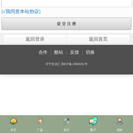
[√我同意本站协议]
返回登录
返回首页
合作
|
酷站
|
反馈
|
切换
万宁生活汇
琼ICP备-20000261号
首页
广场
发布
圈子
我的