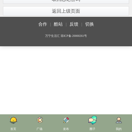
返回上级页面
合作
|
酷站
|
反馈
|
切换
万宁生活汇
琼ICP备-20000261号
首页
广场
发布
圈子
我的