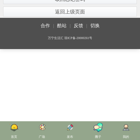
返回上级页面
合作
|
酷站
|
反馈
|
切换
万宁生活汇
琼ICP备-20000261号
首页
广场
发布
圈子
我的